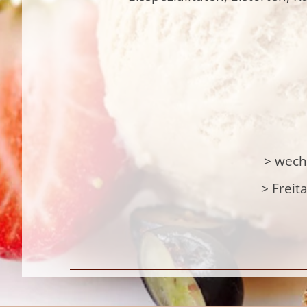
> wech
> Freit