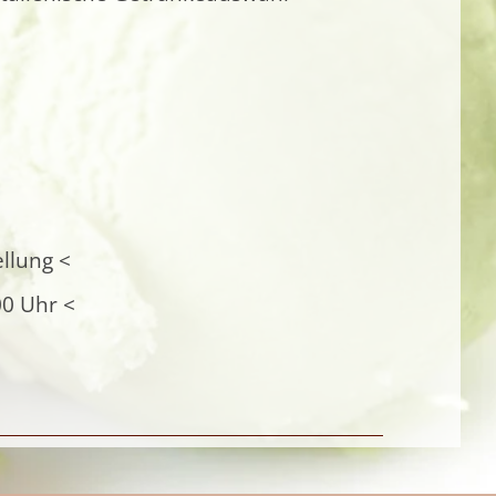
llung <
00 Uhr <